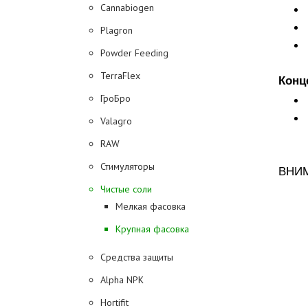
Cannabiogen
Plagron
Powder Feeding
TerraFlex
Конц
ГроБро
Valagro
RAW
Стимуляторы
ВНИМ
Чистые соли
Мелкая фасовка
Крупная фасовка
Средства защиты
Alpha NPK
Hortifit