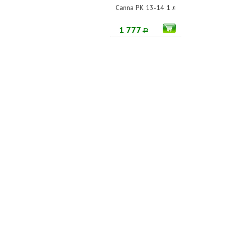
Canna PK 13-14 1 л
1 777
Р