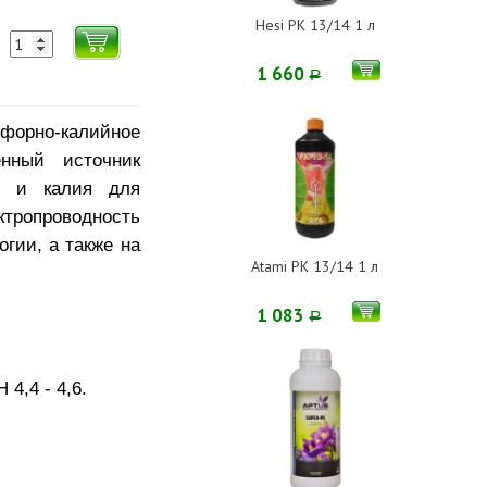
Hesi PK 13/14 1 л
1 660
Р
орно-калийное
нный источник
) и калия для
ктропроводность
гии, а также на
Atami PK 13/14 1 л
1 083
Р
4,4 - 4,6.