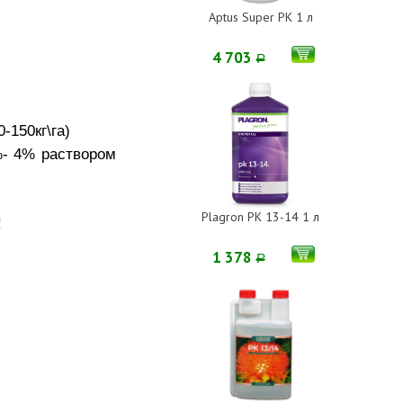
Aptus Super PK 1 л
4 703
Р
-150кг\га)
%- 4% раствором
Plagron PK 13-14 1 л
!
1 378
Р