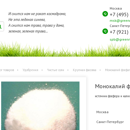
Москва
+7 (495)
И снится нам не рокот космодрома,
Не эта ледяная синева,
msk@greenm
А снится нам трава, трава у дома,
Санкт-Петер
+7 (921)
зеленая, зеленая трава...
spb@greenm
ог товаров
Удобрения
Чистые соли
Крупная фасовка
Монокалий фосфат
Монокалий ф
источник фосфора и калия
Москва
Санкт-Петербург