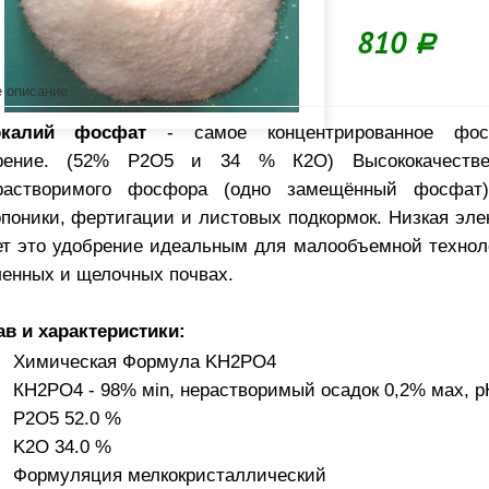
810
Р
 описание
окалий фосфат
- самое концентрированное фосф
рение. (52% Р2О5 и 34 % К2О) Высококачестве
растворимого фосфора (одно замещённый фосфат
опоники, фертигации и листовых подкормок. Низкая эле
ет это удобрение идеальным для малообъемной техноло
ленных и щелочных почвах.
ав и характеристики:
Химическая Формула KH2PO4
КН2РО4 - 98% мin, нерастворимый осадок 0,2% мах, рН 
P2O5 52.0 %
K2O 34.0 %
Формуляция мелкокристаллический