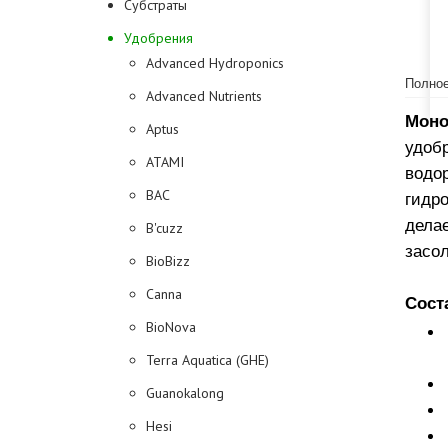
Субстраты
Удобрения
Advanced Hydroponics
Полное
Advanced Nutrients
Мон
Aptus
удоб
ATAMI
водо
BAC
гидр
дела
B'cuzz
засо
BioBizz
Canna
Сост
BioNova
Terra Aquatica (GHE)
Guanokalong
Hesi