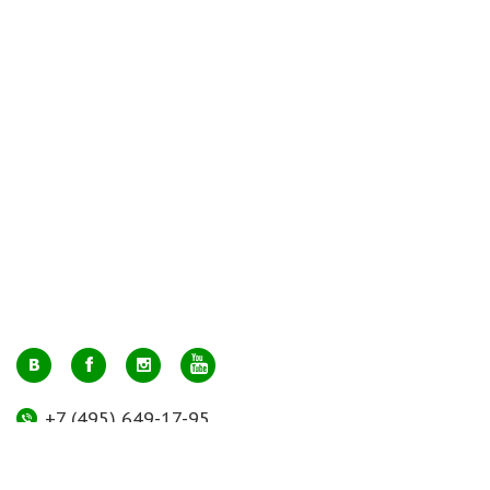
+7 (495) 649-17-95
Москва, м. Авиамоторная, ул. 2-й Кабельный проезд, д. 1, к.2, 1 этаж,
домик у входа, офис 112 (напротив лифта)