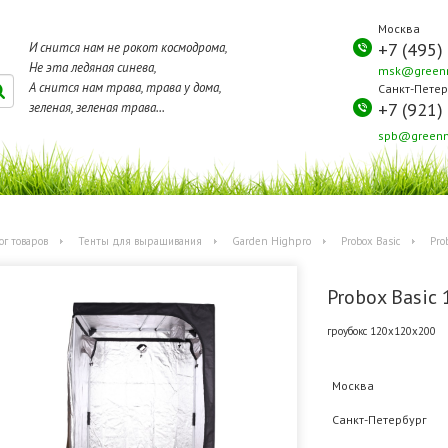
Москва
+7 (495)
И снится нам не рокот космодрома,
Не эта ледяная синева,
msk@greenm
А снится нам трава, трава у дома,
Санкт-Петер
+7 (921)
зеленая, зеленая трава...
spb@greenm
ог товаров
Тенты для выращивания
Garden Highpro
Probox Basic
Pro
Probox Basic 
гроубокс 120х120х200
Москва
Санкт-Петербург