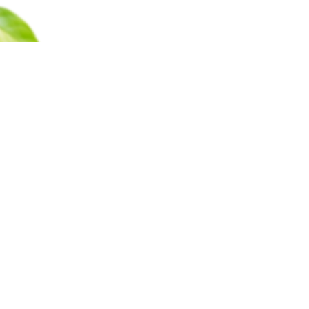
Каталог
Барахолка
Оплата
Доставка
Гаран
Все права защищены © 2011-2025
ООО «ГринМаркт Плюс», ОГРН 1107746800578, ИНН 77227286