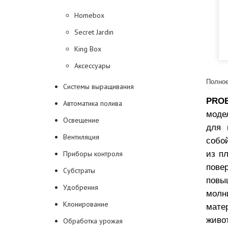
Homebox
Secret Jardin
King Box
Аксессуары
Полное
Системы выращивания
PROB
Автоматика полива
моде
Освещение
для 
Вентиляция
собой
из п
Приборы контроля
пове
Субстраты
повы
Удобрения
молни
Клонирование
мате
живот
Обработка урожая