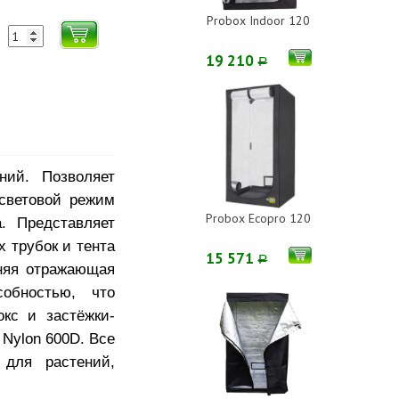
Probox Indoor 120
19 210
Р
ний. Позволяет
световой режим
Probox Ecopro 120
. Представляет
 трубок и тента
15 571
Р
нняя отражающая
обностью, что
кс и застёжки-
Nylon 600D. Все
 для растений,