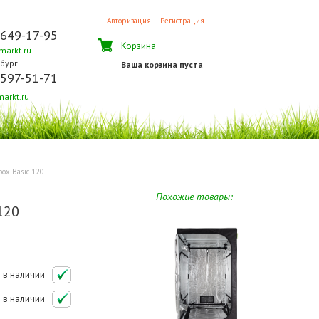
Авторизация
Регистрация
 649-17-95
Корзина
arkt.ru
бург
Ваша корзина пуста
 597-51-71
arkt.ru
box Basic 120
Похожие товары:
120
в наличии
в наличии