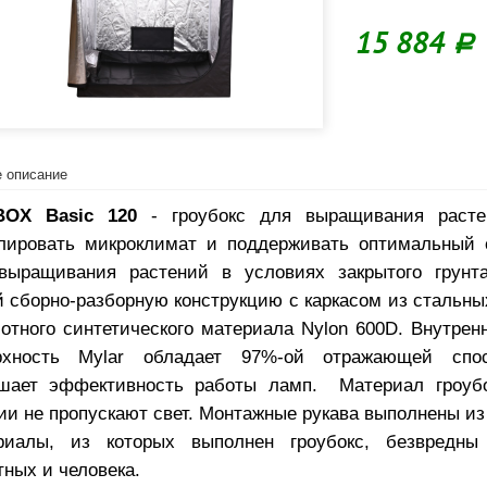
15 884
Р
 описание
OX Basic 120
- гроубокс для выращивания расте
лировать микроклимат и поддерживать оптимальный 
выращивания растений в условиях закрытого грунта
 сборно-разборную конструкцию с каркасом из стальных
лотного синтетического материала Nylon 600D. Внутре
рхность Mylar обладает 97%-ой отражающей спос
шает эффективность работы ламп. Материал гроубо
и не пропускают свет. Монтажные рукава выполнены из 
риалы, из которых выполнен гроубокс, безвредны
ных и человека.