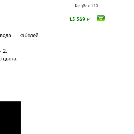
KingBox 120
15 569
Р
.
вода кабелей
 2.
о цвета
.