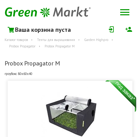
Ваша корзина пуста
Каталог товаров
Тенты для выращивания
Garden Highpro
Probox Propagator
Probox Propagator M
Probox Propagator M
гроубокс 80х60х40