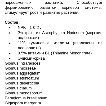
пересаженных растений. Способствует
формированию развитой корневой системы,
стимулирует рост и развитие растения.
Состав:
NPK - 1-0-2 .
Экстракт из Ascophyllum Nodosum (морские
водоросли)
11% гуминовые кислоты (извлечены из
леонардита)
0.5% витамин B1 (Thiamine Mononitrate)
Эндомикориза
Glomus intraradices
Glomus mosseae
Glomus aggregatum
Glomus etunicatum
Glomus deserticola
Glomus clarum
Glomus monosporum
Paraglomus brasilianum
Gigaspora margarita