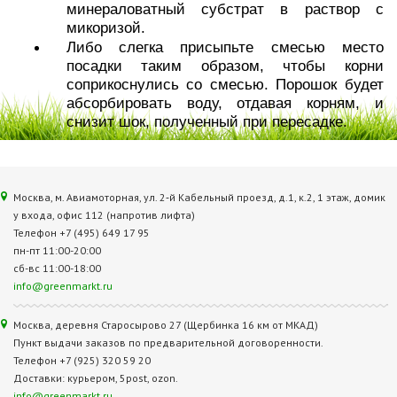
минераловатный субстрат в раствор с
микоризой.
Либо слегка присыпьте смесью место
посадки таким образом, чтобы корни
соприкоснулись со смесью. Порошок будет
абсорбировать воду, отдавая корням, и
снизит шок, полученный при пересадке.
Москва, м. Авиамоторная, ул. 2‑й Кабельный проезд, д.1, к.2, 1 этаж, домик
у входа, офис 112 (напротив лифта)
Телефон +7 (495) 649 17 95
пн-пт 11:00-20:00
сб-вс 11:00-18:00
info@greenmarkt.ru
Москва, деревня Старосырово 27 (Щербинка 16 км от МКАД)
Пункт выдачи заказов по предварительной договоренности.
Телефон +7 (925) 320 59 20
Доставки: курьером, 5post, ozon.
info@greenmarkt.ru