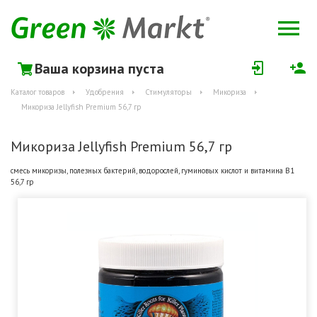
Ваша корзина пуста
Каталог товаров
Удобрения
Стимуляторы
Микориза
Микориза Jellyfish Premium 56,7 гр
Микориза Jellyfish Premium 56,7 гр
смесь микоризы, полезных бактерий, водорослей, гуминовых кислот и витамина В1
56,7 гр