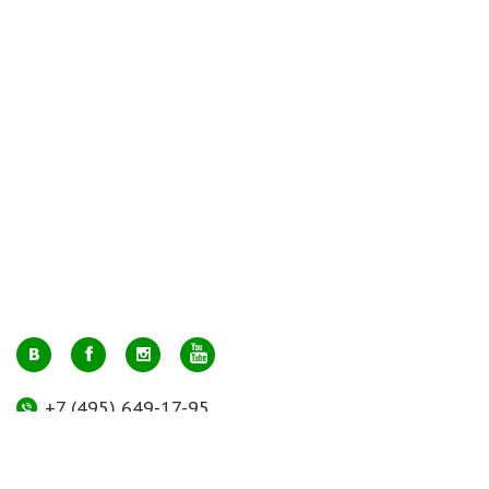
+7 (495) 649-17-95
Москва, м. Авиамоторная, ул. 2-й Кабельный проезд, д. 1, к.2, 1 этаж,
домик у входа, офис 112 (напротив лифта)