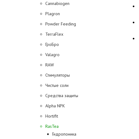
Cannabiogen
Plagron
Powder Feeding
TerraFlex
ГроБро
Valagro
RAW
Стимуляторы
Чистые соли
Средства защиты
Alpha NPK
Hortifit
RasTea
Гидропоника