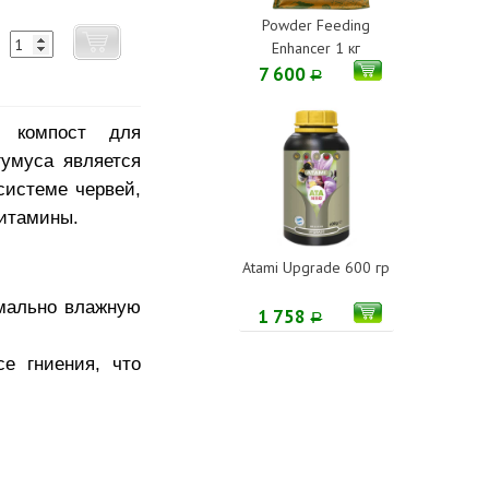
Powder Feeding
Enhancer 1 кг
7 600
Р
й компост для
гумуса является
системе червей,
витамины.
Atami Upgrade 600 гр
имально влажную
1 758
Р
е гниения, что