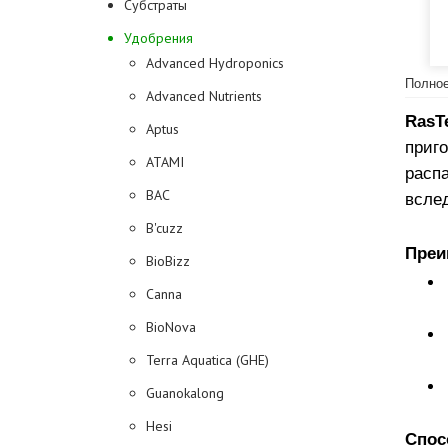
Субстраты
Удобрения
Advanced Hydroponics
Полное
Advanced Nutrients
RasT
Aptus
приг
ATAMI
расп
BAC
всле
B'cuzz
Преи
BioBizz
Canna
BioNova
Terra Aquatica (GHE)
Guanokalong
Hesi
Спос