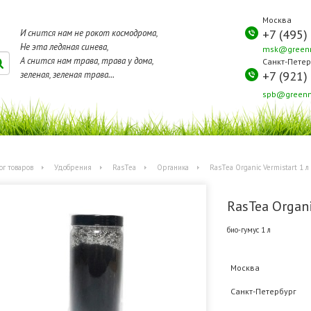
Москва
+7 (495)
И снится нам не рокот космодрома,
Не эта ледяная синева,
msk@greenm
А снится нам трава, трава у дома,
Санкт-Петер
+7 (921)
зеленая, зеленая трава...
spb@greenm
ог товаров
Удобрения
RasTea
Органика
RasTea Organic Vermistart 1 л
RasTea Organi
био-гумус 1 л
Москва
Санкт-Петербург