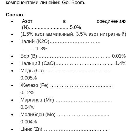
компонентами линейки: Go, Boom.
Состав:
Азот в соединениях
(N)............................5.0%
(1.5% азот аммиачный, 3.5% азот нитратный)
Калий (K2O)………………………….
……....1.3%
Бор (B) ..…………………………..………. 0.01%
Кальций (СаO)…..……………………….... 1.4%
Медь (Cu) ..………………………..….......
0.005%
Железо (Fe) ……………………...….….....
0.12%
Марганец (Mn) …………………..……......
0.04%
Молибден (Mо) ………………..…..........
0.004%
Цинк (Zn) ……………………..…….…....