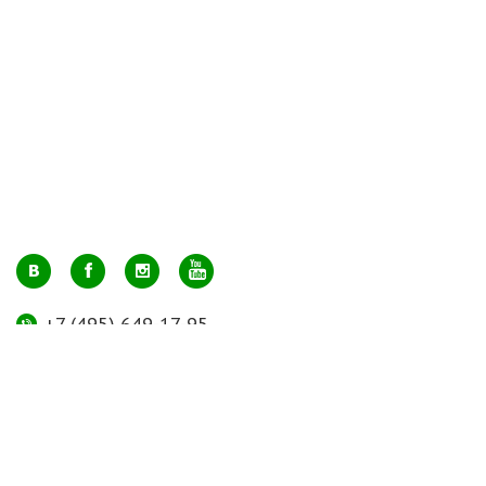
+7 (495) 649-17-95
Москва, м. Авиамоторная, ул. 2-й Кабельный проезд, д. 1, к.2, 1 этаж,
домик у входа, офис 112 (напротив лифта)
info@greenmarkt.ru
+7 (921) 597-51-71