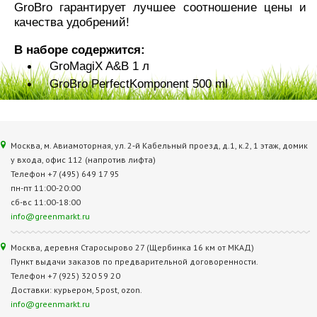
GroBro гарантирует лучшее соотношение цены и
качества удобрений!
В наборе содержится:
GroMagiX A&B 1 л
GroBro PerfectKomponent 500 ml
Москва, м. Авиамоторная, ул. 2‑й Кабельный проезд, д.1, к.2, 1 этаж, домик
у входа, офис 112 (напротив лифта)
Телефон +7 (495) 649 17 95
пн-пт 11:00-20:00
сб-вс 11:00-18:00
info@greenmarkt.ru
Москва, деревня Старосырово 27 (Щербинка 16 км от МКАД)
Пункт выдачи заказов по предварительной договоренности.
Телефон +7 (925) 320 59 20
Доставки: курьером, 5post, ozon.
info@greenmarkt.ru