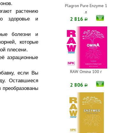
онов.
Plagron Pure Enzyme 1
огают растению
л
го здоровье и
2 816
Р
ные болезни и
орней, которые
ой плесени.
её аэрационные
RAW Omina 100 г
обавку, если Вы
еду. Оставшиеся
2 806
Р
и преобразованы