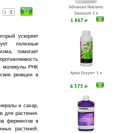
Advanced Nutrients
Sensizym 1 л
1 867
Р
оторый ускоряет
ует полезные
изма, помогает
опротивляемость
и молекулы РНК
Aptus Enzym+ 1 л
ские реакции в
6 375
Р
нералы и сахар,
в для растения.
ов ферментов в
нных растений.