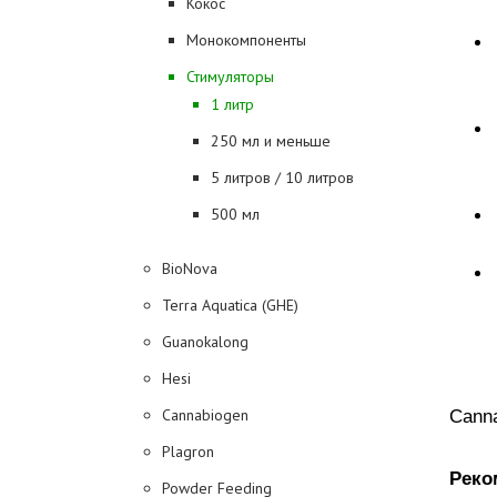
Кокос
Монокомпоненты
Стимуляторы
1 литр
250 мл и меньше
5 литров / 10 литров
500 мл
BioNova
Terra Aquatica (GHE)
Guanokalong
Hesi
Cannabiogen
Cann
Plagron
Реко
Powder Feeding