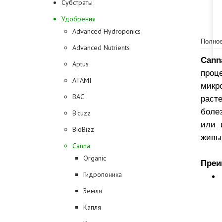
Субстраты
Удобрения
Advanced Hydroponics
Полное
Advanced Nutrients
Can
Aptus
про
ATAMI
микр
BAC
раст
боле
B'cuzz
или 
BioBizz
живы
Canna
Organic
Преи
Гидропоника
Земля
Капля