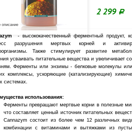
2 299
Р
 описание
nazym
- высококачественный ферментный продукт, к
цесс разрушения мертвых корней и активир
оорганизмы. Также стимулирует развитие метабол
ения усваивать питательные вещества и увеличивает с
зням. Ферменты или энзимы - белковые молекулы ил
их комплексы, ускоряющие (катализирующие) химиче
х системах.
мущества использования:
Ферменты превращают мертвые корни в полезные ми
что составляет ценный источник питательных вещест
Cannazym состоит из более чем 12 различных вид
комбинации с витаминами и вытяжками из пусты