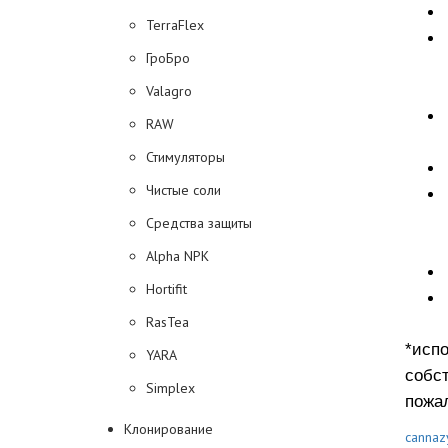
TerraFlex
ГроБро
Valagro
RAW
Стимуляторы
Чистые соли
Средства защиты
Alpha NPK
Hortifit
RasTea
*исп
YARA
собс
Simplex
пожал
Клонирование
cannaz