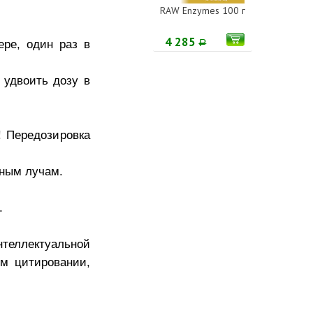
RAW Enzymes 100 г
4 285
ере, один раз в
Р
 удвоить дозу в
 Передозировка
чным лучам.
.
еллектуальной
м цитировании,