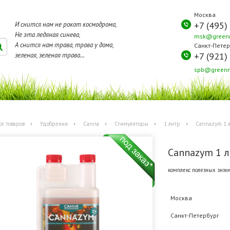
Москва
+7 (495)
И снится нам не рокот космодрома,
Не эта ледяная синева,
msk@greenm
А снится нам трава, трава у дома,
Санкт-Петер
+7 (921)
зеленая, зеленая трава...
spb@greenm
ог товаров
Удобрения
Canna
Стимуляторы
1 литр
Cannazym 1 
Cannazym 1 л
комплекс полезных энзим
Москва
Санкт-Петербург