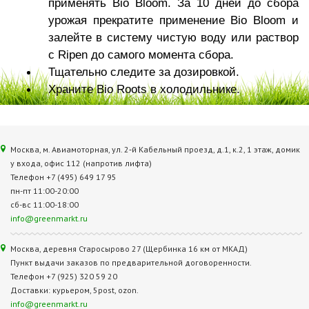
применять Bio Bloom. За 10 дней до сбора
урожая прекратите применение Bio Bloom и
залейте в систему чистую воду или раствор
с Ripen до самого момента сбора.
Тщательно следите за дозировкой.
Храните Bio Roots в холодильнике.
Москва, м. Авиамоторная, ул. 2‑й Кабельный проезд, д.1, к.2, 1 этаж, домик
у входа, офис 112 (напротив лифта)
Телефон +7 (495) 649 17 95
пн-пт 11:00-20:00
сб-вс 11:00-18:00
info@greenmarkt.ru
Москва, деревня Старосырово 27 (Щербинка 16 км от МКАД)
Пункт выдачи заказов по предварительной договоренности.
Телефон +7 (925) 320 59 20
Доставки: курьером, 5post, ozon.
info@greenmarkt.ru