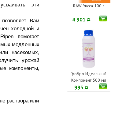
усваивать эти
RAW Yucca 100 г
4 901
n позволяет Вам
Р
рчен холодной и
Ripen помогает
самых медленных
или насекомых,
олучить урожай
ные компоненты,
ГроБро Идеальный
Компонент 500 мл
993
Р
ене раствора или