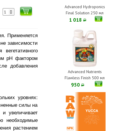
Advanced Hydroponics
Final Solution 250 мл
1 018
Р
ия. Применяется
вне зависимости
 вегетативного
ным pH фактором
сле добавления
Advanced Nutrients
Flawless Finish 500 мл
950
Р
ольких уровнях:
зненные силы на
 и увеличивает
ию необходимые
ления растением