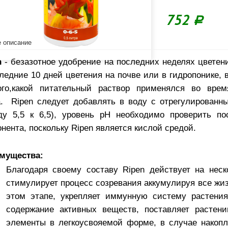
752
Р
 описание
n
- безазотное удобрение на последних неделях цветен
ледние 10 дней цветения на почве или в гидропонике, 
ого,какой питательный раствор применялся во время
а. Ripen следует добавлять в воду с отрегулирован
ду 5,5 к 6,5), уровень рН необходимо проверить по
нента, поскольку Ripen является кислой средой.
мущества:
Благодаря своему составу Ripen действует на неск
стимулирует процесс созревания аккумулируя все жи
этом этапе, укрепляет иммунную систему растения
содержание активных веществ, поставляет растен
элементы в легкоусвояемой форме, в случае накоп