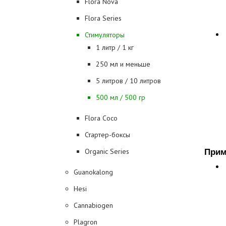
Flora Nova
Flora Series
Стимуляторы
1 литр / 1 кг
250 мл и меньше
5 литров / 10 литров
500 мл / 500 гр
Flora Coco
Стартер-боксы
Organic Series
Прим
Guanokalong
Hesi
Cannabiogen
Plagron