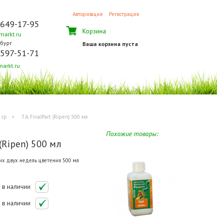
Авторизация
Регистрация
 649-17-95
Корзина
arkt.ru
бург
Ваша корзина пуста
 597-51-71
arkt.ru
 гр
T.A. FinalPart (Ripen) 500 мл
Похожие товары:
 (Ripen) 500 мл
их двух недель цветения 500 мл
в наличии
в наличии