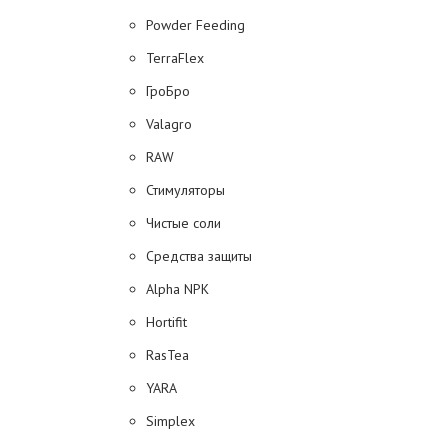
Powder Feeding
TerraFlex
ГроБро
Valagro
RAW
Стимуляторы
Чистые соли
Средства защиты
Alpha NPK
Hortifit
RasTea
YARA
Simplex