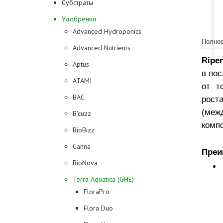
Субстраты
Удобрения
Advanced Hydroponics
Полное
Advanced Nutrients
Ripe
Aptus
в пос
ATAMI
от т
BAC
рост
(меж
B'cuzz
компо
BioBizz
Canna
Преи
BioNova
Terra Aquatica (GHE)
FloraPro
Flora Duo