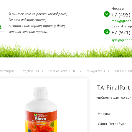
Москва
+7 (495)
И снится нам не рокот космодрома,
Не эта ледяная синева,
msk@greenm
А снится нам трава, трава у дома,
Санкт-Петер
+7 (921)
зеленая, зеленая трава...
spb@greenm
ог товаров
Удобрения
Terra Aquatica (GHE)
Стимуляторы
500 мл / 500
T.A. FinalPart
удобрение для последн
Москва
Санкт-Петербург