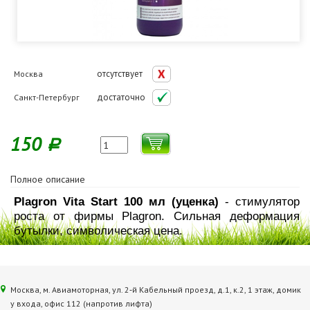
отсутствует
Москва
достаточно
Санкт-Петербург
150
Р
Полное описание
Plagron Vita Start 100 мл (уценка)
- стимулятор
роста от фирмы Plagron. Сильная деформация
бутылки, символическая цена.
Москва, м. Авиамоторная, ул. 2‑й Кабельный проезд, д.1, к.2, 1 этаж, домик
у входа, офис 112 (напротив лифта)