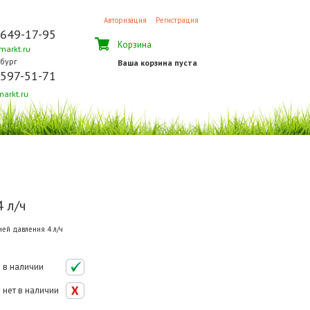
Авторизация
Регистрация
 649-17-95
Корзина
arkt.ru
бург
Ваша корзина пуста
 597-51-71
arkt.ru
 л/ч
ией давления 4 л/ч
в наличии
нет в наличии