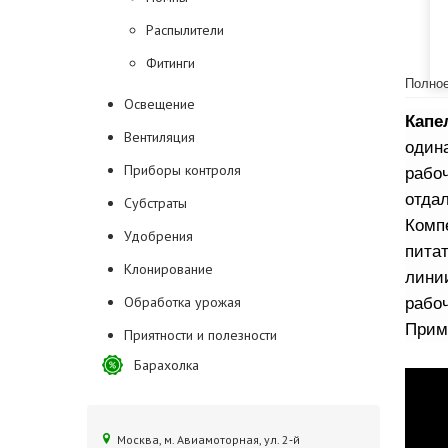
Распылители
Фитинги
Полное
Освещение
Капе
Вентиляция
один
Приборы контроля
рабо
отдал
Субстраты
Комп
Удобрения
пита
Клонирование
лини
Обработка урожая
рабоч
Прим
Приятности и полезности
Барахолка
Москва, м. Авиамоторная, ул. 2‑й