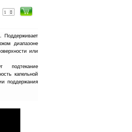
. Поддерживает
оком диапазоне
поверхности или
ет подтекание
ность капельной
вии поддержания