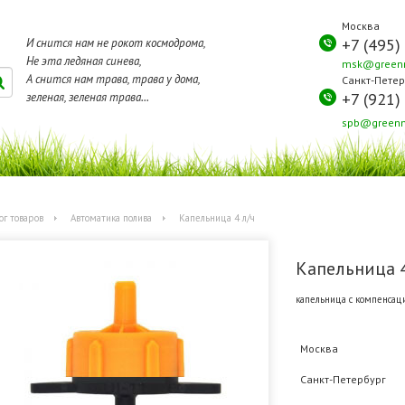
Москва
+7 (495)
И снится нам не рокот космодрома,
Не эта ледяная синева,
msk@greenm
А снится нам трава, трава у дома,
Санкт-Петер
+7 (921)
зеленая, зеленая трава...
spb@greenm
ог товаров
Автоматика полива
Капельница 4 л/ч
Капельница 4
капельница с компенсац
Москва
Санкт-Петербург