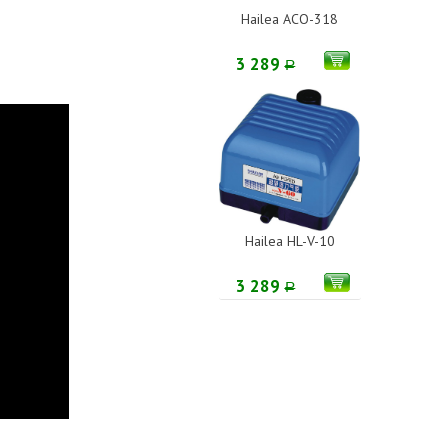
Hailea ACO-318
3 289
Р
Hailea HL-V-10
3 289
Р