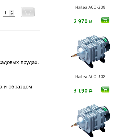
Hailea ACO-208
2 970
Р
.
садовых прудах.
Hailea ACO-308
а и образцом
3 190
Р