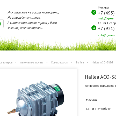
Москва
+7 (495)
И снится нам не рокот космодрома,
Не эта ледяная синева,
msk@greenm
А снится нам трава, трава у дома,
Санкт-Петер
+7 (921)
зеленая, зеленая трава...
spb@greenm
ог товаров
Автоматика полива
Компрессоры
Hailea
Hailea ACO-388d
Hailea ACO-3
компрессор поршневой 
Москва
Санкт-Петербург