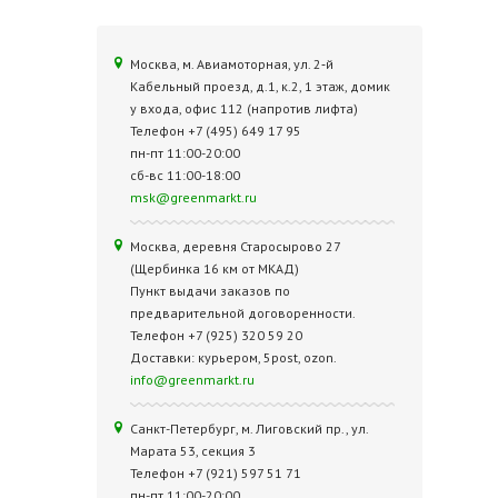
Москва, м. Авиамоторная, ул. 2‑й
Кабельный проезд, д.1, к.2, 1 этаж, домик
у входа, офис 112 (напротив лифта)
Телефон +7 (495) 649 17 95
пн-пт 11:00-20:00
сб-вс 11:00-18:00
msk@greenmarkt.ru
Москва, деревня Старосырово 27
(Щербинка 16 км от МКАД)
Пункт выдачи заказов по
предварительной договоренности.
Телефон +7 (925) 320 59 20
Доставки: курьером, 5post, ozon.
info@greenmarkt.ru
Санкт-Петербург, м. Лиговский пр., ул.
Марата 53, секция 3
Телефон +7 (921) 597 51 71
пн-пт 11:00-20:00