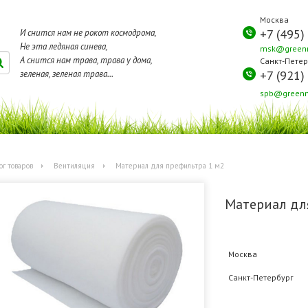
Москва
+7 (495)
И снится нам не рокот космодрома,
Не эта ледяная синева,
msk@greenm
А снится нам трава, трава у дома,
Санкт-Петер
+7 (921)
зеленая, зеленая трава...
spb@greenm
ог товаров
Вентиляция
Материал для префильтра 1 м2
Материал дл
Москва
Санкт-Петербург