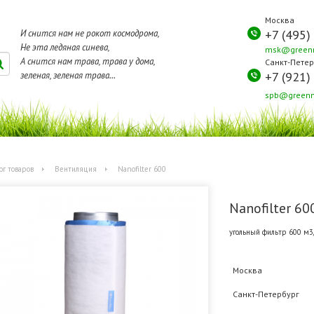
Москва
+7 (495)
И снится нам не рокот космодрома,
Не эта ледяная синева,
msk@greenm
А снится нам трава, трава у дома,
Санкт-Петер
+7 (921)
зеленая, зеленая трава...
spb@greenm
ог товаров
Вентиляция
Nanofilter 600
Nanofilter 60
угольный фильтр 600 м3
Москва
Санкт-Петербург