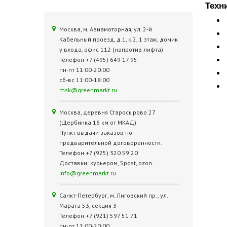
Техн
Москва, м. Авиамоторная, ул. 2‑й
Кабельный проезд, д.1, к.2, 1 этаж, домик
у входа, офис 112 (напротив лифта)
Телефон +7 (495) 649 17 95
пн-пт 11:00-20:00
сб-вс 11:00-18:00
msk@greenmarkt.ru
Москва, деревня Старосырово 27
(Щербинка 16 км от МКАД)
Пункт выдачи заказов по
предварительной договоренности.
Телефон +7 (925) 320 59 20
Доставки: курьером, 5post, ozon.
info@greenmarkt.ru
Санкт-Петербург, м. Лиговский пр., ул.
Марата 53, секция 3
Телефон +7 (921) 597 51 71
пн-пт 11:00-20:00