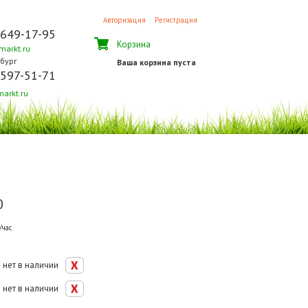
Авторизация
Регистрация
 649-17-95
Корзина
arkt.ru
бург
Ваша корзина пуста
 597-51-71
arkt.ru
0
/час
нет в наличии
нет в наличии