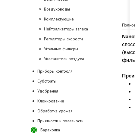
Воздуховоды
Комплектующие
Полное
Нейтрализаторы запаха
Nano
Регуляторы скорости
спос
Угольные фильтры
(выс
Увлажнители воздуха
фильт
Приборы контроля
Преи
Субстраты
Удобрения
Клонирование
Обработка урожая
Приятности и полезности
Барахолка