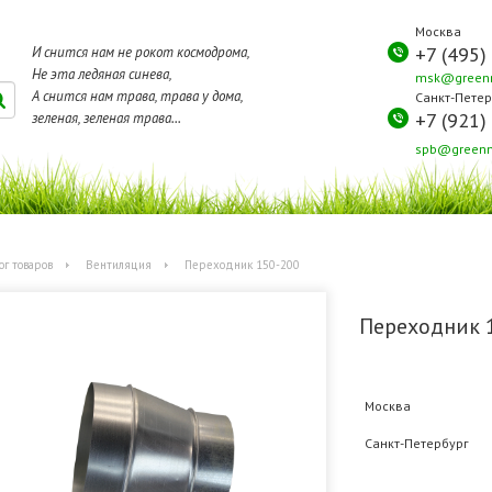
Москва
+7 (495)
И снится нам не рокот космодрома,
Не эта ледяная синева,
msk@greenm
А снится нам трава, трава у дома,
Санкт-Петер
+7 (921)
зеленая, зеленая трава...
spb@greenm
ог товаров
Вентиляция
Переходник 150-200
Переходник 
Москва
Санкт-Петербург