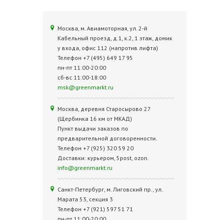
Москва, м. Авиамоторная, ул. 2‑й
Кабельный проезд, д.1, к.2, 1 этаж, домик
у входа, офис 112 (напротив лифта)
Телефон +7 (495) 649 17 95
пн-пт 11:00-20:00
сб-вс 11:00-18:00
msk@greenmarkt.ru
Москва, деревня Старосырово 27
(Щербинка 16 км от МКАД)
Пункт выдачи заказов по
предварительной договоренности.
Телефон +7 (925) 320 59 20
Доставки: курьером, 5post, ozon.
info@greenmarkt.ru
Санкт-Петербург, м. Лиговский пр., ул.
Марата 53, секция 3
Телефон +7 (921) 597 51 71
пн-пт 11:00-20:00