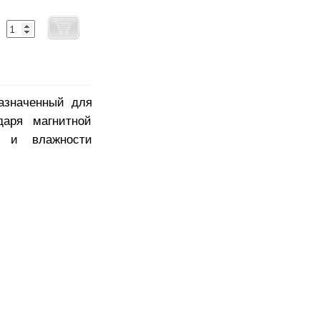
назначенный для
даря магнитной
м и влажности