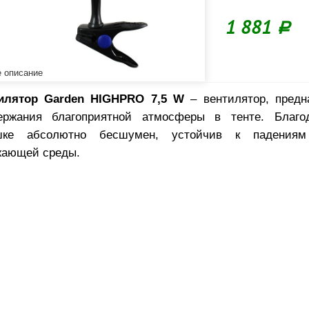
1 881
Р
 описание
илятор Garden HIGHPRO 7,5 W
– вентилятор, пред
ержания благоприятной атмосферы в тенте. Благо
шке абсолютно бесшумен, устойчив к падения
жающей среды.