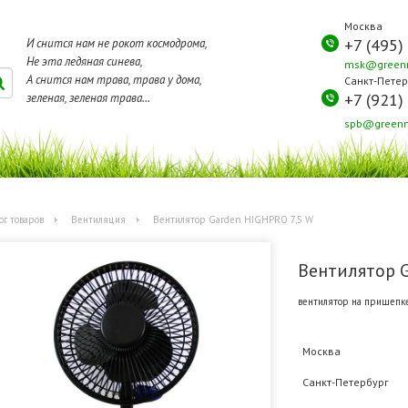
Москва
+7 (495)
И снится нам не рокот космодрома,
Не эта ледяная синева,
msk@greenm
А снится нам трава, трава у дома,
Санкт-Петер
+7 (921)
зеленая, зеленая трава...
spb@greenm
ог товаров
Вентиляция
Вентилятор Garden HIGHPRO 7,5 W
Вентилятор G
вентилятор на прищепке
Москва
Санкт-Петербург