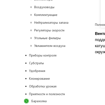
Воздуховоды
Комплектующие
Нейтрализаторы запаха
Полное
Регуляторы скорости
Вент
Угольные фильтры
подд
кату
Увлажнители воздуха
окру
Приборы контроля
Субстраты
Удобрения
Клонирование
Обработка урожая
Приятности и полезности
Барахолка