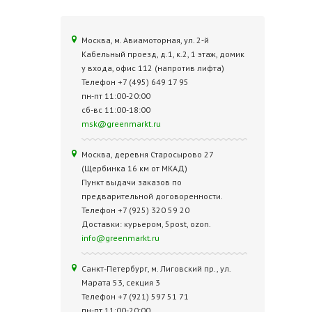
Москва, м. Авиамоторная, ул. 2‑й
Кабельный проезд, д.1, к.2, 1 этаж, домик
у входа, офис 112 (напротив лифта)
Телефон +7 (495) 649 17 95
пн-пт 11:00-20:00
сб-вс 11:00-18:00
msk@greenmarkt.ru
Москва, деревня Старосырово 27
(Щербинка 16 км от МКАД)
Пункт выдачи заказов по
предварительной договоренности.
Телефон +7 (925) 320 59 20
Доставки: курьером, 5post, ozon.
info@greenmarkt.ru
Санкт-Петербург, м. Лиговский пр., ул.
Марата 53, секция 3
Телефон +7 (921) 597 51 71
пн-пт 11:00-20:00