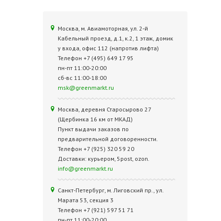
Москва, м. Авиамоторная, ул. 2‑й
Кабельный проезд, д.1, к.2, 1 этаж, домик
у входа, офис 112 (напротив лифта)
Телефон +7 (495) 649 17 95
пн-пт 11:00-20:00
сб-вс 11:00-18:00
msk@greenmarkt.ru
Москва, деревня Старосырово 27
(Щербинка 16 км от МКАД)
Пункт выдачи заказов по
предварительной договоренности.
Телефон +7 (925) 320 59 20
Доставки: курьером, 5post, ozon.
info@greenmarkt.ru
Санкт-Петербург, м. Лиговский пр., ул.
Марата 53, секция 3
Телефон +7 (921) 597 51 71
пн-пт 11:00-20:00