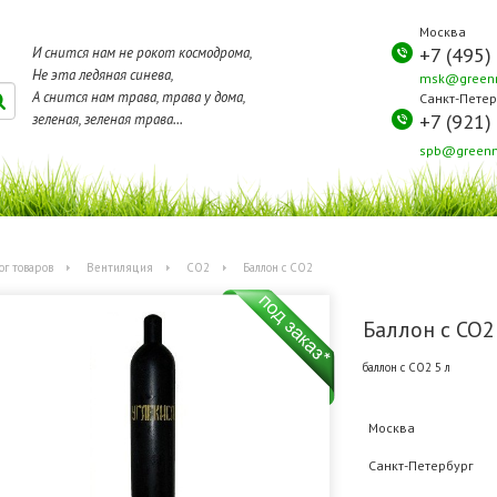
Москва
+7 (495)
И снится нам не рокот космодрома,
Не эта ледяная синева,
msk@greenm
А снится нам трава, трава у дома,
Санкт-Петер
+7 (921)
зеленая, зеленая трава...
spb@greenm
ог товаров
Вентиляция
CO2
Баллон с СО2
Баллон с СО2
баллон с СО2 5 л
Москва
Санкт-Петербург