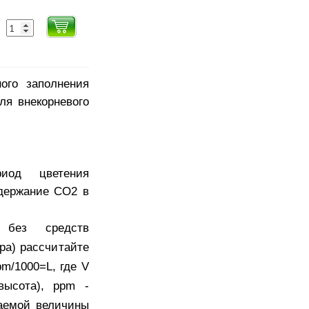
ого заполнения
ля внекорневого
иод цветения
одержание СО2 в
 без средств
ора) рассчитайте
m/1000=L, где V
высота), ppm -
аемой величины