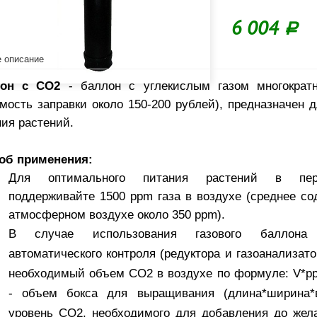
6 004
Р
 описание
он с СО2
- баллон с углекислым газом многократн
мость заправки около 150-200 рублей), предназначен д
ия растений.
об применения:
Для оптимального питания растений в пер
поддерживайте 1500 ppm газа в воздухе (среднее с
атмосферном воздухе около 350 ppm).
В случае использования газового баллона
автоматического контроля (редуктора и газоанализат
необходимый объем СО2 в воздухе по формуле: V*pp
- объем бокса для выращивания (длина*ширина*
уровень CO2, необходимого для добавления до жел