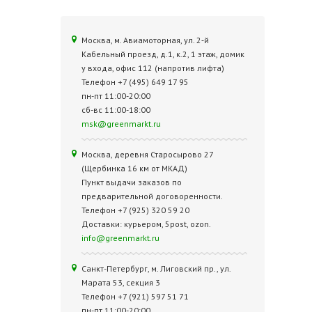
Москва, м. Авиамоторная, ул. 2‑й
Кабельный проезд, д.1, к.2, 1 этаж, домик
у входа, офис 112 (напротив лифта)
Телефон +7 (495) 649 17 95
пн-пт 11:00-20:00
сб-вс 11:00-18:00
msk@greenmarkt.ru
Москва, деревня Старосырово 27
(Щербинка 16 км от МКАД)
Пункт выдачи заказов по
предварительной договоренности.
Телефон +7 (925) 320 59 20
Доставки: курьером, 5post, ozon.
info@greenmarkt.ru
Санкт-Петербург, м. Лиговский пр., ул.
Марата 53, секция 3
Телефон +7 (921) 597 51 71
пн-пт 11:00-20:00