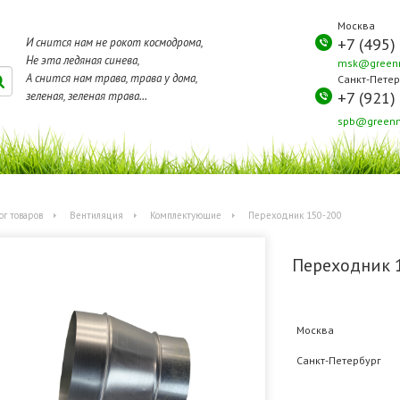
Москва
+7 (495)
И снится нам не рокот космодрома,
Не эта ледяная синева,
msk@greenm
А снится нам трава, трава у дома,
Санкт-Петер
+7 (921)
зеленая, зеленая трава...
spb@greenm
ог товаров
Вентиляция
Комплектующие
Переходник 150-200
Переходник 
Москва
Санкт-Петербург