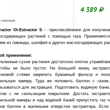
4 389
Р
 описание
ractor Ol-Extractor S
-
приспособление для получени
осодержащих растений с помощью газа.
Применяется
жек из лаванды, шалфея и других маслосодержащих рас
об применения:
льченные сухие растения достаточно плотно утрамбоват
чтобы не было пустот. На больший конец экстрак
тиковой стяжки закрепить бумажный фильтр и пол
зильную камеру. Туда же положить баллон с газом,
льзоваться для экстракции. Подготовить водяную баню
атки с не скользящим покрытием. Достать экстракт
зильной камеры и над водяной баней пропустить газ че
вив баллон в маленькое отверстие экстрактора. Есл