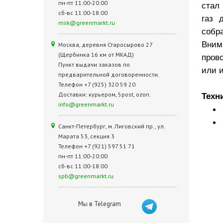
пн-пт 11:00-20:00
стал
сб-вс 11:00-18:00
газ 
msk@greenmarkt.ru
собра
Вним
Москва, деревня Старосырово 27
(Щербинка 16 км от МКАД)
пров
Пункт выдачи заказов по
или и
предварительной договоренности.
Телефон +7 (925) 320 59 20
Доставки: курьером, 5post, ozon.
Техн
info@greenmarkt.ru
Санкт-Петербург, м. Лиговский пр., ул.
Марата 53, секция 3
Телефон +7 (921) 597 51 71
пн-пт 11:00-20:00
сб-вс 11:00-18:00
spb@greenmarkt.ru
Мы в Telegram