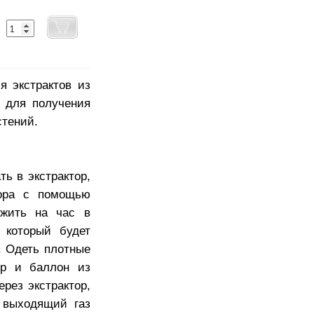
я экстрактов из
 для получения
тений.
ь в экстрактор,
тора с помощью
ожить на час в
 который будет
. Одеть плотные
ор и баллон из
рез экстрактор,
и выходящий газ