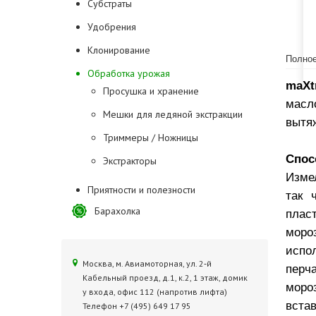
Субстраты
Удобрения
Клонирование
Полное
Обработка урожая
maXt
Просушка и хранение
масл
Мешки для ледяной экстракции
вытя
Триммеры / Ножницы
Спос
Экстракторы
Изме
Приятности и полезности
так 
Барахолка
плас
моро
испо
Москва, м. Авиамоторная, ул. 2‑й
перч
Кабельный проезд, д.1, к.2, 1 этаж, домик
моро
у входа, офис 112 (напротив лифта)
вста
Телефон +7 (495) 649 17 95