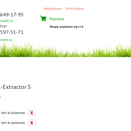
Авторизация
Регистрация
 649-17-95
Корзина
arkt.ru
бург
Ваша корзина пуста
 597-51-71
arkt.ru
-Extractor S
м
нет в наличии
нет в наличии