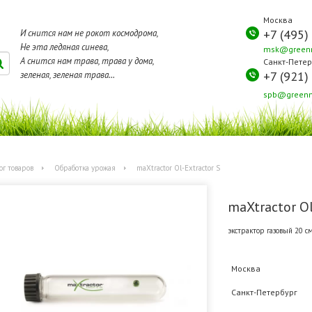
Москва
+7 (495)
И снится нам не рокот космодрома,
Не эта ледяная синева,
msk@greenm
А снится нам трава, трава у дома,
Санкт-Петер
+7 (921)
зеленая, зеленая трава...
spb@greenm
ог товаров
Обработка урожая
maXtractor Ol-Extractor S
maXtractor Ol
экстрактор газовый 20 с
Москва
Санкт-Петербург