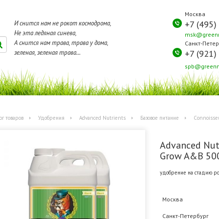
Москва
+7 (495)
И снится нам не рокот космодрома,
Не эта ледяная синева,
msk@greenm
А снится нам трава, трава у дома,
Санкт-Петер
+7 (921)
зеленая, зеленая трава...
spb@greenm
ог товаров
Удобрения
Advanced Nutrients
Базовое питание
Connoisse
Advanced Nut
Grow A&B 50
удобрение на стадию ро
Москва
Санкт-Петербург