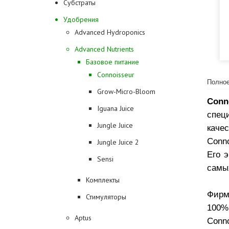
Субстраты
Удобрения
Advanced Hydroponics
Advanced Nutrients
Базовое питание
Connoisseur
Полное
Grow-Micro-Bloom
Con
Iguana Juice
спец
Jungle Juice
качес
Conn
Jungle Juice 2
Его 
Sensi
самы
Комплекты
Фирм
Стимуляторы
100%
Aptus
Conno