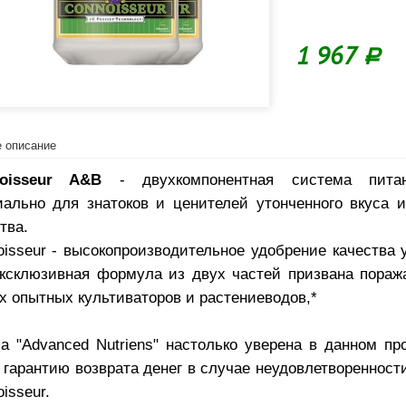
1 967
Р
 описание
noisseur A&B
- двухкомпонентная система питан
иально для знатоков и ценителей утонченного вкуса 
тва.
oisseur - высокопроизводительное удобрение качества 
эксклюзивная формула из двух частей призвана пораж
х опытных культиваторов и растениеводов,*
а "Advanced Nutriens" настолько уверена в данном про
 гарантию возврата денег в случае неудовлетворенност
isseur.