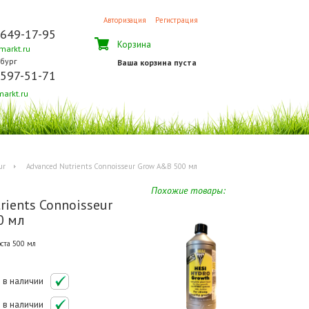
Авторизация
Регистрация
 649-17-95
Корзина
arkt.ru
бург
Ваша корзина пуста
 597-51-71
arkt.ru
ur
Advanced Nutrients Connoisseur Grow A&B 500 мл
Похожие товары:
rients Connoisseur
0 мл
ста 500 мл
в наличии
в наличии