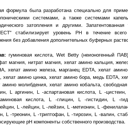
ая формула была разработана специально для приме
опоническими системами, а также системами капель
одического затопления и другими.
Запатентованная 
ECT" стабилизирует уровень РН в течение всего
рения без добавления дополнительных буферных раство
ав:
гуминовая кислота, Wet Betty (неионогенный ПАВ)
фат магния, нитрат магния, хелат амино кальция, желе
A, хелат амино железа, марганец EDTA, хелат амино
, хелат амино цинка, хелат амино бора, медь EDTA, хе
т амино молибдения, хелат амино кобальта, свободна
нин, L аргинин, L -аспартановая кислота, L -цистеин,
таминовая кислота, L -глицин, L -гистидин, L -гид
ейцин, L -лейцин, L -лейзин, L -метионин, L -фенилалан
н, L -треонин, L -триптофан, L -тирозин, L -валин, с
нсирующие pH компоненты собственного производства.