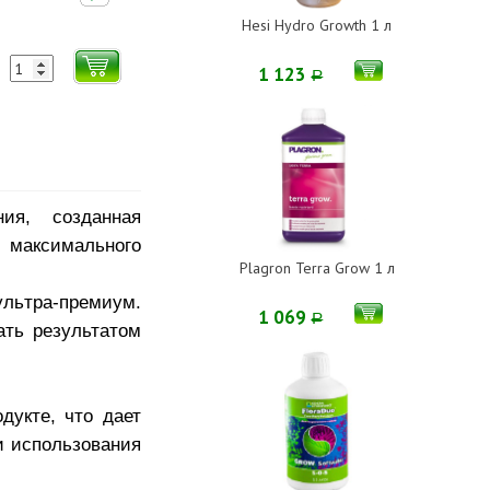
Hesi Hydro Growth 1 л
1 123
Р
ия, созданная
и максимального
Plagron Terra Grow 1 л
ультра-премиум.
1 069
Р
ать результатом
дукте, что дает
и использования