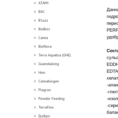
ATAMI
Данн
BAC
гидр
B'cuzz
пери
BioBizz
PERF
удоб
Canna
BioNova
Сост
Terra Aquatica (GHE)
суль
Guanokalong
EDDH
EDTA
Hesi
хела
Cannabiogen
-ала
Plagron
-глю
-изол
Powder Feeding
-сери
TerraFlex
бала
ГроБро