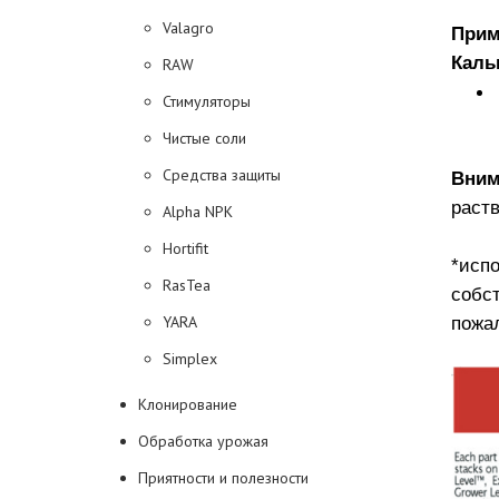
Valagro
Прим
Каль
RAW
Стимуляторы
Чистые соли
Средства защиты
Вним
раств
Alpha NPK
Hortifit
*исп
RasTea
собс
YARA
пожал
Simplex
Клонирование
Обработка урожая
Приятности и полезности