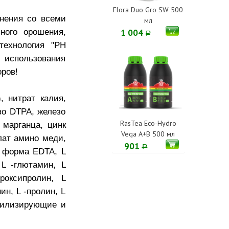
Flora Duo Gro SW 500
нения со всеми
мл
ного орошения,
1 004
Р
технология "РН
 использования
ров!
, нитрат калия,
зо DTPA, железо
RasTea Eco-Hydro
 марганца, цинк
Vega A+B 500 мл
лат амино меди,
901
Р
я форма EDTA, L
 L -глютамин, L
роксипролин, L
ин, L -пролин, L
табилизирующие и