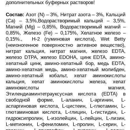
дополнительных буферных растворов!
Состав:
Азот (N) – 3%, Нитрат азота – 3%, Кальций
(Ca) – 3,5%,Водорастворимый кальций – 3,5%,
Магний (Mg) – 0,85%, Водорастворимый магний –
0,85%, Железо (Fe) – 0,175%, Хелатное железо –
0,15%., Н-2 (гуминовая кислота), Wet Betty
(неионогенное поверхностно активное вещество),
нитрат кальция, нитрат магния, железо EDTA,
железо DTPA, железо EDOHA, цинк EDTA, амино-
хелатный цинк, амино-хелатный бор, медь EDTA,
амино-хелатная медь, амино-хелатный молибден,
амино-хелатный кобальт, хелат аминокислоты
кальция, хелат аминокислоты железа, хелат
аминокислоты магния,
Этилендиаминтетрауксусная кислота (EDTA) в
свободной форме, L-аланин, L-аргинин, L-
аспаргиновая кислота, L-цистеин, L-глютамин, L-
глютаминовая кислота, L-глицин, L-гистидин, L-
гидроксипролин, L-изолейцин, L-лейцин, L-лизин,
L-метионин, L-фениломин, L-пролин, L-серин, L-