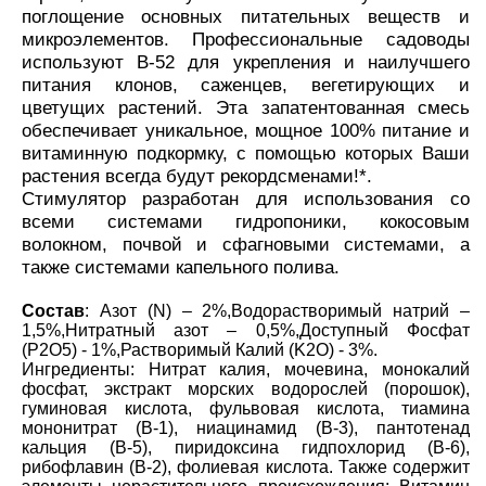
поглощение основных питательных веществ и
микроэлементов. Профессиональные садоводы
используют B-52 для укрепления и наилучшего
питания клонов, саженцев, вегетирующих и
цветущих растений. Эта запатентованная смесь
обеспечивает уникальное, мощное 100% питание и
витаминную подкормку, с помощью которых Ваши
растения всегда будут рекордсменами!*.
Стимулятор разработан для использования со
всеми системами гидропоники, кокосовым
волокном, почвой и сфагновыми системами, а
также системами капельного полива.
Состав
: Азот (N) – 2%,Водорастворимый натрий –
1,5%,Нитратный азот – 0,5%,Доступный Фосфат
(P2O5) - 1%,Растворимый Калий (K2O) - 3%.
Ингредиенты: Нитрат калия, мочевина, монокалий
фосфат, экстракт морских водорослей (порошок),
гуминовая кислота, фульвовая кислота, тиамина
мононитрат (В-1), ниацинамид (В-3), пантотенад
кальция (В-5), пиридоксина гидпохлорид (В-6),
рибофлавин (В-2), фолиевая кислота. Также содержит