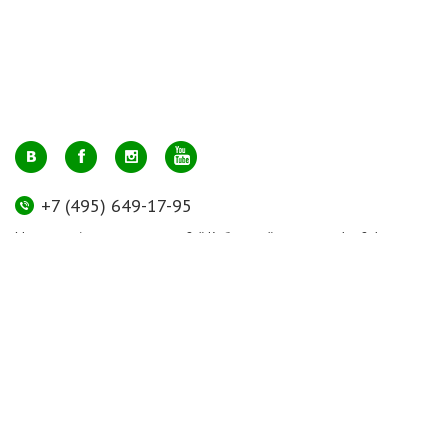
+7 (495) 649-17-95
Москва, м. Авиамоторная, ул. 2-й Кабельный проезд, д. 1, к.2, 1 этаж,
домик у входа, офис 112 (напротив лифта)
info@greenmarkt.ru
+7 (921) 597-51-71
Санкт-Петербург м. Лиговский пр., ул. Марата 53, секция 3
spb@greenmarkt.ru