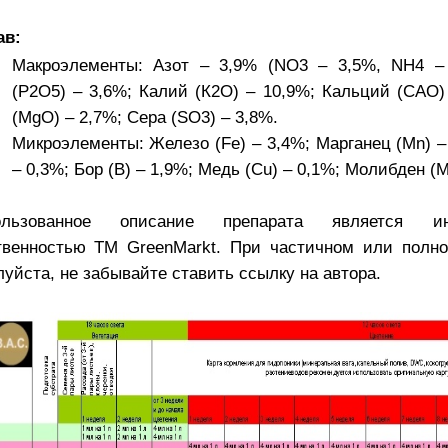
ав:
Макроэлементы: Азот – 3,9% (NO3 – 3,5%, NH4 –
(Р2О5) – 3,6%; Калий (К2О) – 10,9%; Кальций (САО)
(MgO) – 2,7%; Сера (SO3) – 3,8%.
Микроэлементы: Железо (Fe) – 3,4%; Марганец (Mn) –
– 0,3%; Бор (В) – 1,9%; Медь (Cu) – 0,1%; Молибден (M
ользованное описание препарата является инт
твенностью TM GreenMarkt. При частичном или полно
уйста, не забывайте ставить ссылку на автора.