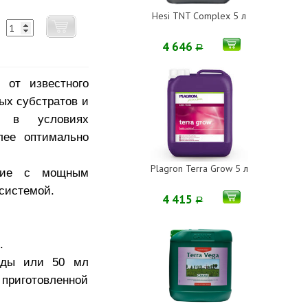
Hesi TNT Complex 5 л
4 646
Р
от известного
ых субстратов и
ся в условиях
лее оптимально
Plagron Terra Grow 5 л
ение с мощным
системой.
4 415
Р
.
оды или 50 мл
приготовленной