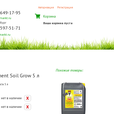
Авторизация
Регистрация
 649-17-95
Корзина
arkt.ru
бург
Ваша корзина пуста
 597-51-71
arkt.ru
Похожие товары:
ent Soil Grow 5 л
ста 5 л
нет в наличии
нет в наличии