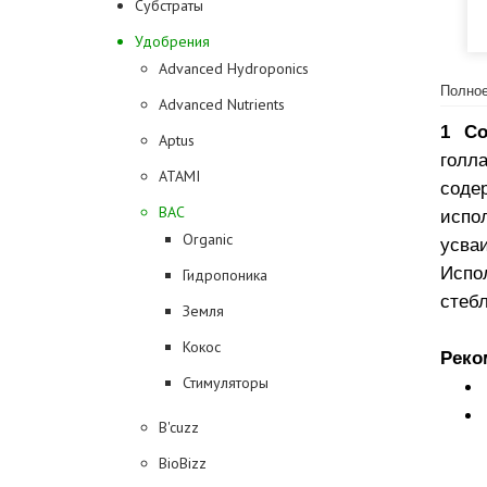
Субстраты
Удобрения
Advanced Hydroponics
Полное
Advanced Nutrients
1 C
Aptus
голла
ATAMI
соде
BAC
испо
Organic
усва
Испо
Гидропоника
стеб
Земля
Кокос
Реко
Стимуляторы
B'cuzz
BioBizz