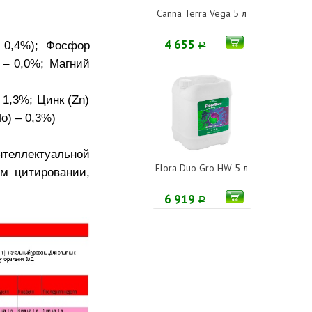
Canna Terra Vega 5 л
4 655
 0,4%); Фосфор
Р
 – 0,0%; Магний
 1,3%; Цинк (Zn)
o) – 0,3%)
еллектуальной
Flora Duo Gro HW 5 л
м цитировании,
6 919
Р