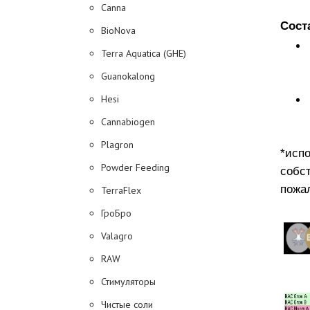
Canna
Сост
BioNova
Terra Aquatica (GHE)
Guanokalong
Hesi
Cannabiogen
Plagron
*исп
Powder Feeding
собс
пожал
TerraFlex
ГроБро
Valagro
RAW
Стимуляторы
Чистые соли