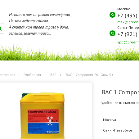
Москва
+7 (495)
И снится нам не рокот космодрома,
Не эта ледяная синева,
msk@greenm
А снится нам трава, трава у дома,
Санкт-Петер
+7 (921)
зеленая, зеленая трава...
spb@greenm
ог товаров
Удобрения
BAC
BAC 1 Component Soil Grow 5 л
BAC 1 Compon
удобрение на стадию ро
Москва
Санкт-Петербург