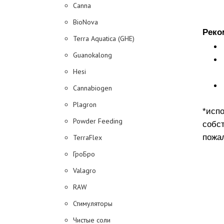
Canna
BioNova
Реко
Terra Aquatica (GHE)
Guanokalong
Hesi
Cannabiogen
Plagron
*исп
Powder Feeding
собс
пожал
TerraFlex
ГроБро
Valagro
RAW
Стимуляторы
Чистые соли