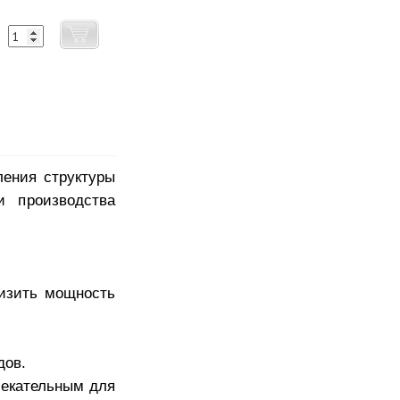
ления структуры
и производства
низить мощность
дов.
лекательным для