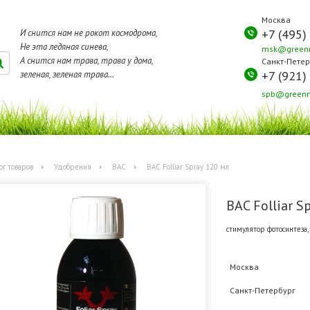
Москва
+7 (495)
И снится нам не рокот космодрома,
Не эта ледяная синева,
msk@greenm
А снится нам трава, трава у дома,
Санкт-Петер
+7 (921)
зеленая, зеленая трава...
spb@greenm
ог товаров
Удобрения
BAC
BAC Folliar Spray 120 мл
BAC Folliar S
стимулятор фотосинтеза,
Москва
Санкт-Петербург