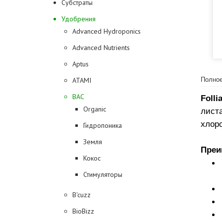
Субстраты
Удобрения
Advanced Hydroponics
Advanced Nutrients
Aptus
ATAMI
Полное
BAC
Folli
Organic
лист
хлор
Гидропоника
Земля
Преи
Кокос
Стимуляторы
B'cuzz
BioBizz