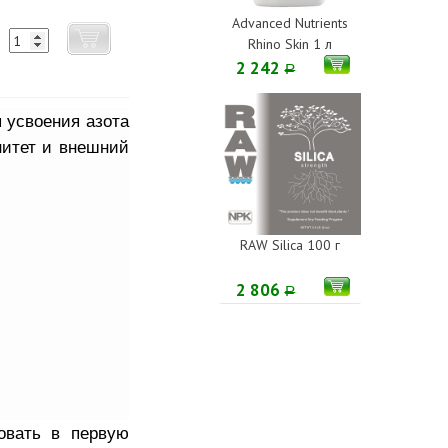
Advanced Nutrients
Rhino Skin 1 л
2 242
Р
 усвоения азота
нитет и внешний
RAW Silica 100 г
2 806
Р
овать в первую