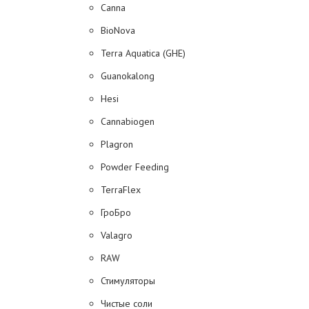
Canna
BioNova
Terra Aquatica (GHE)
Guanokalong
Hesi
Cannabiogen
Plagron
Powder Feeding
TerraFlex
ГроБро
Valagro
RAW
Стимуляторы
Чистые соли