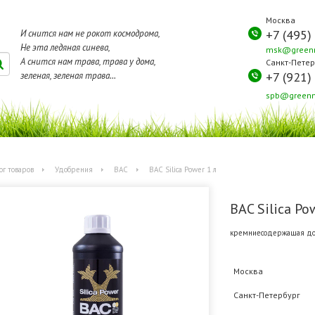
Москва
+7 (495)
И снится нам не рокот космодрома,
Не эта ледяная синева,
msk@greenm
А снится нам трава, трава у дома,
Санкт-Петер
+7 (921)
зеленая, зеленая трава...
spb@greenm
ог товаров
Удобрения
BAC
BAC Silica Power 1 л
BAC Silica Po
кремниесодержащая доб
Москва
Санкт-Петербург