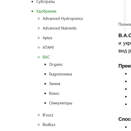
Субстраты
Удобрения
Advanced Hydroponics
Полное
Advanced Nutrients
B.A.C
Aptus
и ук
ATAMI
вид р
BAC
Organic
Преи
Гидропоника
Земля
Кокос
Стимуляторы
B'cuzz
Спос
BioBizz