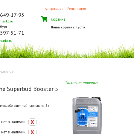
Авторизация
Регистрация
 649-17-95
Корзина
arkt.ru
бург
Ваша корзина пуста
 597-51-71
arkt.ru
oster 5 л
Похожие товары:
me Superbud Booster 5
лекс, обогащенный гормонами 5 л
нет в наличии
нет в наличии