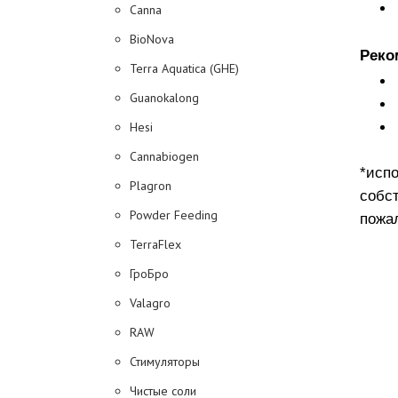
Canna
BioNova
Реко
Terra Aquatica (GHE)
Guanokalong
Hesi
Cannabiogen
*исп
Plagron
собс
Powder Feeding
пожал
TerraFlex
ГроБро
Valagro
RAW
Стимуляторы
Чистые соли