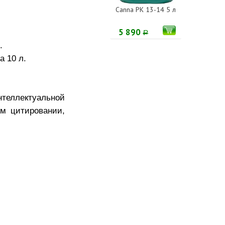
Canna PK 13-14 5 л
5 890
Р
.
а 10 л.
еллектуальной
м цитировании,