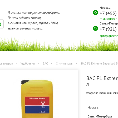
Москва
+7 (495)
И снится нам не рокот космодрома,
Не эта ледяная синева,
msk@greenm
А снится нам трава, трава у дома,
Санкт-Петер
+7 (921)
зеленая, зеленая трава...
spb@greenm
ог товаров
Удобрения
BAC
Стимуляторы
BAC F1 Extreme Superbud Bo
BAC F1 Extre
л
фосфорно-калийный комп
Москва
Санкт-Петербург