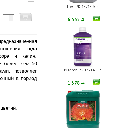
Hesi PK 13/14 5 л
6 532
Р
предназначенная
ношения, когда
фора и калия.
й более, чем 50
Plagron PK 13-14 1 л
ами, позволяет
ленный в период
1 378
Р
цветий,
.