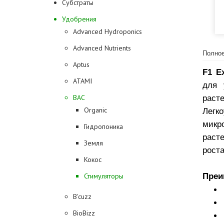
Субстраты
Удобрения
Advanced Hydroponics
Advanced Nutrients
Полное
Aptus
F1 E
ATAMI
для 
BAC
раст
Organic
Легк
микр
Гидропоника
раст
Земля
роста
Кокос
Преи
Стимуляторы
B'cuzz
BioBizz