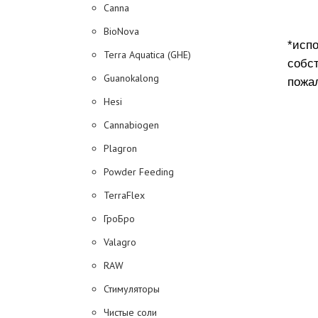
Canna
BioNova
*исп
Terra Aquatica (GHE)
собс
Guanokalong
пожал
Hesi
Cannabiogen
Plagron
Powder Feeding
TerraFlex
ГроБро
Valagro
RAW
Стимуляторы
Чистые соли