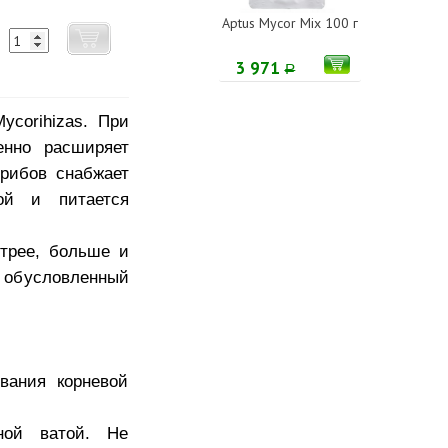
Aptus Mycor Mix 100 г
3 971
Р
ycorihizas. При
енно расширяет
грибов снабжает
ой и питается
трее, больше и
и обусловленный
вания корневой
ной ватой. Не