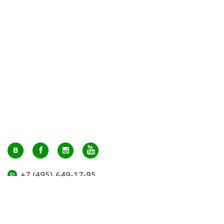
+7 (495) 649-17-95
Москва, м. Авиамоторная, ул. 2-й Кабельный проезд, д. 1, к.2, 1 этаж,
домик у входа, офис 112 (напротив лифта)
info@greenmarkt.ru