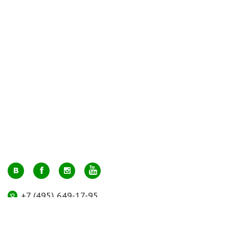
+7 (495) 649-17-95
Москва, м. Авиамоторная, ул. 2-й Кабельный проезд, д. 1, к.2, 1 этаж,
домик у входа, офис 112 (напротив лифта)