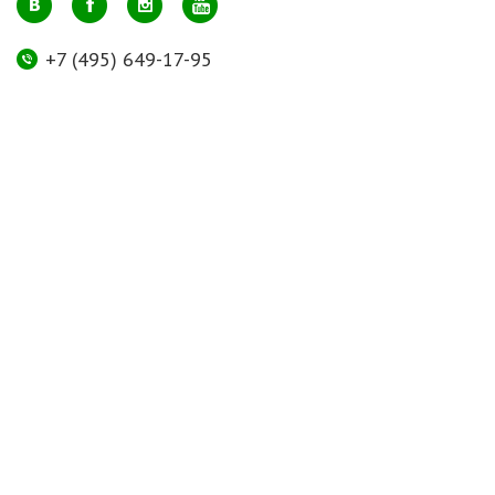
+7 (495) 649-17-95
Москва, м. Авиамоторная, ул. 2-й Кабельный проезд, д. 1, к.2, 1 этаж,
домик у входа, офис 112 (напротив лифта)
info@greenmarkt.ru
+7 (921) 597-51-71
Санкт-Петербург м. Лиговский пр., ул. Марата 53, секция 3
spb@greenmarkt.ru
Режим работы
пн-пт 11:00 — 20:00
сб-вс 11:00 — 18:00